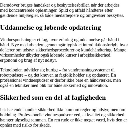
Derudover bruges handsker og beskyttelsesbriller, når der arbejdes
med koncentrerede opløsninger. Spild og affald håndteres efter
gældende miljøregler, så både medarbejdere og omgivelser beskyttes.
Uddannelse og løbende opdatering
Vinduespudsning er et fag, hvor erfaring og uddannelse går hånd i
hånd. Nye medarbejdere gennemgår typisk et introduktionsforløb, hvor
de lærer om udstyr, sikkerhedsprocedurer og kundehåndtering. Mange
virksomheder tilbyder også løbende kurser i arbejdssikkerhed,
ergonomi og brug af nyt udstyr.
Teknologien udvikler sig hurtigt – fra vandrensningssystemer til
robotpudsere – og det kræver, at fagfolk holder sig opdateret. En
professionel vinduespudser er derfor ikke bare en håndværker, men
også en tekniker med blik for både sikkerhed og innovation.
Sikkerhed som en del af fagligheden
I sidste ende handler sikkerhed ikke kun om regler og udstyr, men om
holdning. Professionelle vinduespudsere ved, at kvalitet og sikkerhed
hænger uløseligt sammen. En ren rude er ikke meget værd, hvis den er
opnået med risiko for skade.