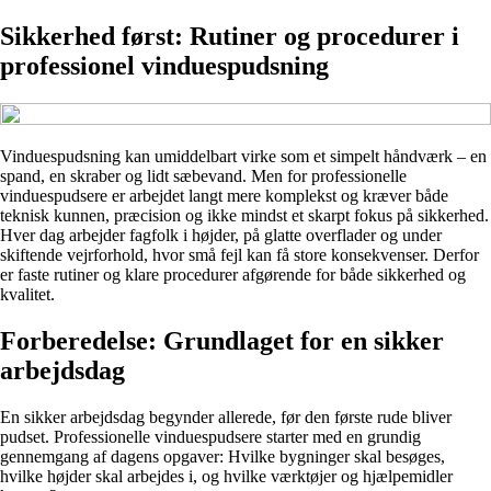
Sikkerhed først: Rutiner og procedurer i
professionel vinduespudsning
Vinduespudsning kan umiddelbart virke som et simpelt håndværk – en
spand, en skraber og lidt sæbevand. Men for professionelle
vinduespudsere er arbejdet langt mere komplekst og kræver både
teknisk kunnen, præcision og ikke mindst et skarpt fokus på sikkerhed.
Hver dag arbejder fagfolk i højder, på glatte overflader og under
skiftende vejrforhold, hvor små fejl kan få store konsekvenser. Derfor
er faste rutiner og klare procedurer afgørende for både sikkerhed og
kvalitet.
Forberedelse: Grundlaget for en sikker
arbejdsdag
En sikker arbejdsdag begynder allerede, før den første rude bliver
pudset. Professionelle vinduespudsere starter med en grundig
gennemgang af dagens opgaver: Hvilke bygninger skal besøges,
hvilke højder skal arbejdes i, og hvilke værktøjer og hjælpemidler