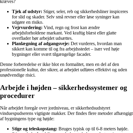
kræves?
Tjek af udstyr:
Stiger, seler, reb og sikkerhedsliner inspiceres
for slid og skader. Selv små revner eller løse syninger kan
udgøre en risiko.
Vejrvurdering:
Vind, regn og frost kan ændre
arbejdsforholdene markant. Ved kraftig blæst eller glatte
overflader bør arbejdet udsættes.
Planlægning af adgangsveje:
Det vurderes, hvordan man
sikkert kan komme til og fra arbejdsstedet – især ved høje
bygninger eller svært tilgængelige facader.
Denne forberedelse er ikke blot en formalitet, men en del af den
professionelle kultur, der sikrer, at arbejdet udføres effektivt og uden
unødvendige risici.
Arbejde i højden – sikkerhedssystemer og
procedurer
Når arbejdet foregår over jordniveau, er sikkerhedsudstyret
vinduespudserens vigtigste makker. Der findes flere metoder afhængigt
af bygningens type og højde:
Stige og teleskopstang:
Bruges typisk op til 6-8 meters højde.