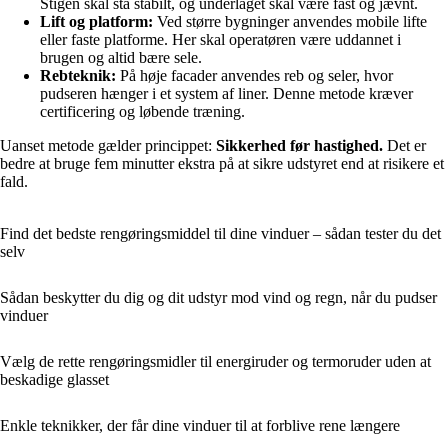
Stigen skal stå stabilt, og underlaget skal være fast og jævnt.
Lift og platform:
Ved større bygninger anvendes mobile lifte
eller faste platforme. Her skal operatøren være uddannet i
brugen og altid bære sele.
Rebteknik:
På høje facader anvendes reb og seler, hvor
pudseren hænger i et system af liner. Denne metode kræver
certificering og løbende træning.
Uanset metode gælder princippet:
Sikkerhed før hastighed.
Det er
bedre at bruge fem minutter ekstra på at sikre udstyret end at risikere et
fald.
Find det bedste rengøringsmiddel til dine vinduer – sådan tester du det
selv
Sådan beskytter du dig og dit udstyr mod vind og regn, når du pudser
vinduer
Vælg de rette rengøringsmidler til energiruder og termoruder uden at
beskadige glasset
Enkle teknikker, der får dine vinduer til at forblive rene længere