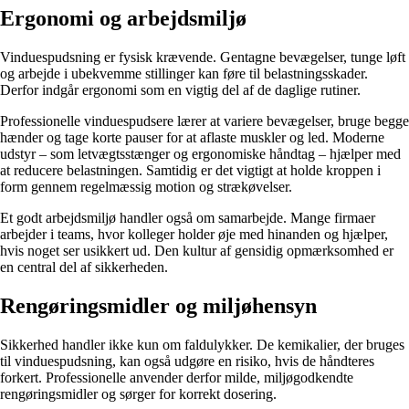
Ergonomi og arbejdsmiljø
Vinduespudsning er fysisk krævende. Gentagne bevægelser, tunge løft
og arbejde i ubekvemme stillinger kan føre til belastningsskader.
Derfor indgår ergonomi som en vigtig del af de daglige rutiner.
Professionelle vinduespudsere lærer at variere bevægelser, bruge begge
hænder og tage korte pauser for at aflaste muskler og led. Moderne
udstyr – som letvægtsstænger og ergonomiske håndtag – hjælper med
at reducere belastningen. Samtidig er det vigtigt at holde kroppen i
form gennem regelmæssig motion og strækøvelser.
Et godt arbejdsmiljø handler også om samarbejde. Mange firmaer
arbejder i teams, hvor kolleger holder øje med hinanden og hjælper,
hvis noget ser usikkert ud. Den kultur af gensidig opmærksomhed er
en central del af sikkerheden.
Rengøringsmidler og miljøhensyn
Sikkerhed handler ikke kun om faldulykker. De kemikalier, der bruges
til vinduespudsning, kan også udgøre en risiko, hvis de håndteres
forkert. Professionelle anvender derfor milde, miljøgodkendte
rengøringsmidler og sørger for korrekt dosering.