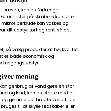
dit udstyr
ver sæson, kan du forlænge
. Gummilister på skrabere kan ofte
g mikrofiberklude kan vaskes og
 dit udstyr tørt og rent, så det
et, så vælg produkter af høj kvalitet,
Det er både økonomisk og
nd engangsudstyr.
giver mening
 kan genbrug af vand gøre en stor
pand og klud, kan du starte med at
r og gemme det brugte vand til de
uges til at skylle redskaber eller