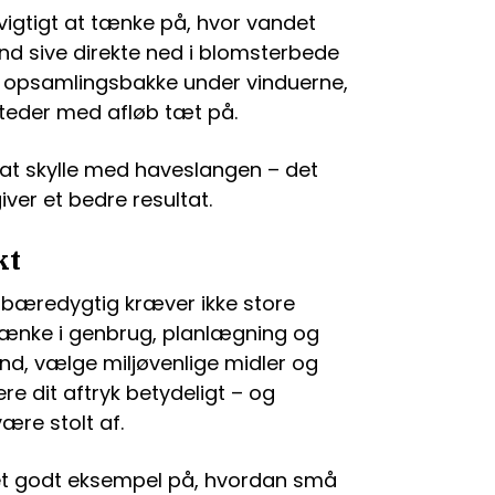
vigtigt at tænke på, hvor vandet
d sive direkte ned i blomsterbede
en opsamlingsbakke under vinduerne,
 steder med afløb tæt på.
r at skylle med haveslangen – det
er et bedre resultat.
kt
bæredygtig kræver ikke store
 tænke i genbrug, planlægning og
d, vælge miljøvenlige midler og
re dit aftryk betydeligt – og
ære stolt af.
et godt eksempel på, hvordan små