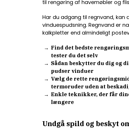
til rengøring af havemøbler og fli
Har du adgang til regnvand, kan 
vinduespudsning. Regnvand er nat
kalkpletter end almindeligt poste
Find det bedste rengøringsm
tester du det selv
Sådan beskytter du dig og di
pudser vinduer
Vælg de rette rengøringsmid
termoruder uden at beskadi
Enkle teknikker, der får dine
længere
Undgå spild og beskyt o