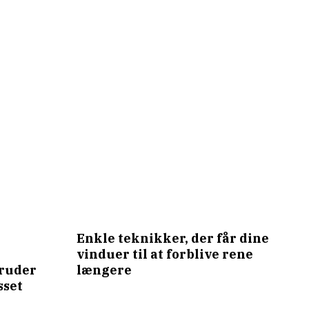
Enkle teknikker, der får dine
vinduer til at forblive rene
oruder
længere
sset