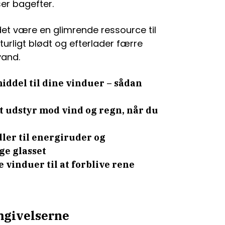
ser bagefter.
det være en glimrende ressource til
urligt blødt og efterlader færre
vand.
iddel til dine vinduer – sådan
t udstyr mod vind og regn, når du
ler til energiruder og
ge glasset
 vinduer til at forblive rene
mgivelserne