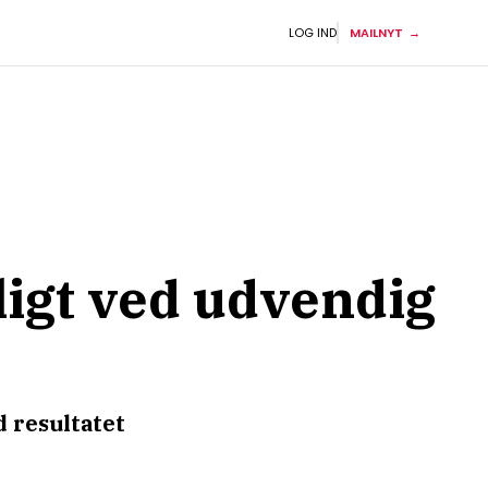
LOG IND
MAILNYT
igt ved udvendig
 resultatet